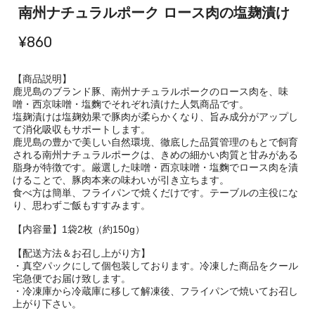
南州ナチュラルポーク ロース肉の塩麹漬け
¥860
【商品説明】
鹿児島のブランド豚、南州ナチュラルポークのロース肉を、味
噌・西京味噌・塩麴でそれぞれ漬けた人気商品です。
塩麹漬けは塩麹効果で豚肉が柔らかくなり、旨み成分がアップし
て消化吸収もサポートします。
鹿児島の豊かで美しい自然環境、徹底した品質管理のもとで飼育
される南州ナチュラルポークは、きめの細かい肉質と甘みがある
脂身が特徴です。厳選した味噌・西京味噌・塩麴でロース肉を漬
けることで、豚肉本来の味わいが引き立ちます。
食べ方は簡単、フライパンで焼くだけです。テーブルの主役にな
り、思わずご飯もすすみます。
【内容量】1袋2枚（約150g）
【配送方法＆お召し上がり方】
・真空パックにして個包装しております。冷凍した商品をクール
宅急便でお届け致します。
・冷凍庫から冷蔵庫に移して解凍後、フライパンで焼いてお召し
上がり下さい。