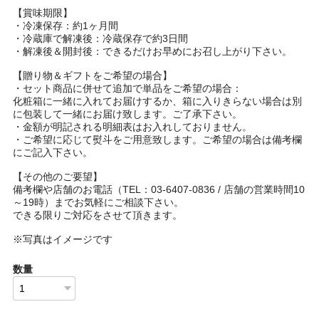
【賞味期限】
・冷凍保存：約1ヶ月間
・冷蔵庫で解凍後：冷蔵保存で約3日間
・解凍後＆開封後：できるだけお早めにお召し上がり下さい。
【贈り物＆ギフトをご希望の場合】
・セット商品に併せて追加で単品をご希望の場合：
化粧箱に一緒に入れてお届けするか、箱に入りきらない場合は別
に包装して一緒にお届け致します。ご了承下さい。
・金額が明記される明細表はお入れしておりません。
・ご希望に応じて熨斗をご用意致します。ご希望の場合は備考欄
にご記入下さい。
【その他のご要望】
備考欄や店舗のお電話（TEL：03-6407-0836 / 店舗の営業時間10
～19時）までお気軽にご相談下さい。
できる限りご対応をさせて頂きます。
※写真はイメージです
数量